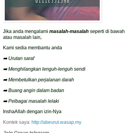
Jika anda mengalami
masalah-masalah
seperti di bawah
atau masalah lain,
Kami sedia membantu anda
➡️ Urutan saraf
➡️ Menghilangkan lenguh-lenguh sendi
➡️ Membetulkan perjalanan darah
➡️ Buang angin dalam badan
➡️ Pelbagai masalah lelaki
InshaAllah dengan izin-Nya
Kontek saya:
http://abeurut.wasap.my
Join Group telegram