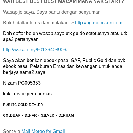
WAH BEST BEST BEST MACAM MANA NAK START?
Wasap je saya. Saya bantu dengan senyuman
Boleh daftar terus dan mulakan ->
http://pg.mdnizam.com
Dah daftar boleh wasap saya utk guide seterusnya atau utk
apa2 pertanyaan
http://wasap.my/60136408906/
Saya akan berikan ebook pasal GAP, Public Gold dan byk
ebook pasal Pelaburan Emas dan kewangan untuk anda
berjaya sama2 saya.
Nizam PG005353
linktr.ee/tokperaihemas
ᴘᴜʙʟɪᴄ ɢᴏʟᴅ ᴅᴇᴀʟᴇʀ
ɢᴏʟᴅʙᴀʀ • ᴅɪɴᴀʀ • sɪʟᴠᴇʀ • ᴅɪʀʜᴀᴍ
Sent via
Mail Merge for Gmail