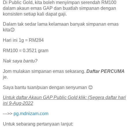
Di Public Gold, kita boleh menyimpan serendah RM100
dalam akaun emas GAP dan buatlah simpanan dengan
konsisten setiap kali dapat gaji.
Dalam tak sedar lama kelamaan banyak simpanan emas
kita😊
Hari ini 1g = RM284
RM100 = 0.3521 gram
Nak saya bantu?
Jom mulakan simpanan emas sekarang.
Daftar PERCUMA
je.
Saya bantu tuan/puan dengan senyuman 😊
U͏n͏t͏u͏k͏ d͏a͏f͏t͏a͏r͏ A͏k͏a͏u͏n͏ G͏A͏P͏ P͏u͏b͏l͏i͏c͏ G͏o͏l͏d͏ k͏l͏i͏k͏: (Segera daftar hari
ini 9-Aug-2022
--->>
pg.mdnizam.com
Untuk sebarang pertanyaan lanjut: