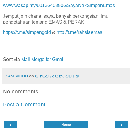
www.wasap.my/60136408906/SayaNakSimpanEmas
Jemput join chanel saya, banyak perkongsian ilmu
pengetahuan tentang EMAS & PERAK.
https://t.me/simpangold
&
http://t.me/rahsiaemas
Sent via
Mail Merge for Gmail
ZAM MOHD
on
8/09/2022 09:53:00 PM
No comments:
Post a Comment
‹
›
Home