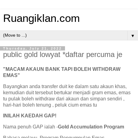
Ruangiklan.com
▼
Thursday, July 21, 2022
public gold lowyat *daftar percuma je
"MACAM AKAUN BANK TAPI BOLEH WITHDRAW
EMAS"
Bayangkan anda transfer duit ke dalam satu akaun khas,
kemudian duit tersebut bertukar menjadi gram emas, emas
tu pulak boleh withdraw dari akaun dan simpan sendiri ,
hari-hari boleh tenung , peluk cium emas tu
INILAH KAEDAH GAP!
Nama penuh GAP ialah -
Gold Accumulation Program
Bahasa melayu, Program Pengumpulan Emas