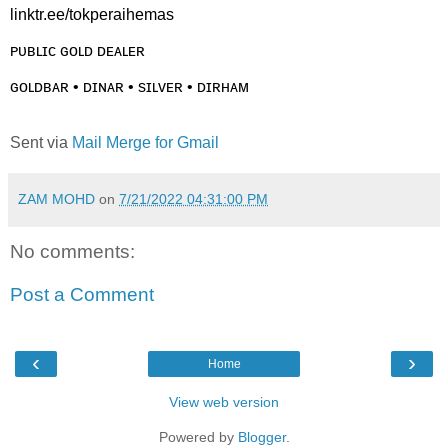
linktr.ee/tokperaihemas
ᴘᴜʙʟɪᴄ ɢᴏʟᴅ ᴅᴇᴀʟᴇʀ
ɢᴏʟᴅʙᴀʀ • ᴅɪɴᴀʀ • sɪʟᴠᴇʀ • ᴅɪʀʜᴀᴍ
Sent via
Mail Merge for Gmail
ZAM MOHD
on
7/21/2022 04:31:00 PM
No comments:
Post a Comment
‹
›
Home
View web version
Powered by
Blogger
.