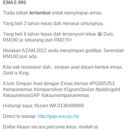
EMAS 999
Tiada istilah
terlambat
untuk menyimpan emas.
Yang beli 3 tahun lepas dah merasai untungnya.
Yang beli 6 tahun lepas dah tersenyum lebar 😁 Dulu
RM180 je sekarang dah RM270+
Mulakan AZAM 2022 anda menyimpan goldbar. Serendah
RM100 pun ada.
Kita nak recession dah.. simpan aset dalam bentuk emas.
Gold is King.
#Jom Simpan Aset dengan Emas #emas #PG005353
#simpanemas #simpansilver #1gram1bulan #publicgold
#akaunemasGAP #akaunsimpananemas
Hubungi saya: Nizam WA 0136408906
Direct to wasap:
http://gap.wasap.my
Daftar Akaun secara percuma terus. mudah je