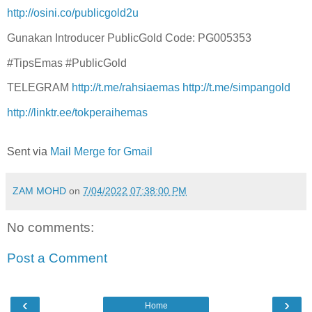
http://osini.co/publicgold2u
Gunakan Introducer PublicGold Code: PG005353
#TipsEmas #PublicGold
TELEGRAM
http://t.me/rahsiaemas
http://t.me/simpangold
http://linktr.ee/tokperaihemas
Sent via
Mail Merge for Gmail
ZAM MOHD
on
7/04/2022 07:38:00 PM
No comments:
Post a Comment
‹
›
Home