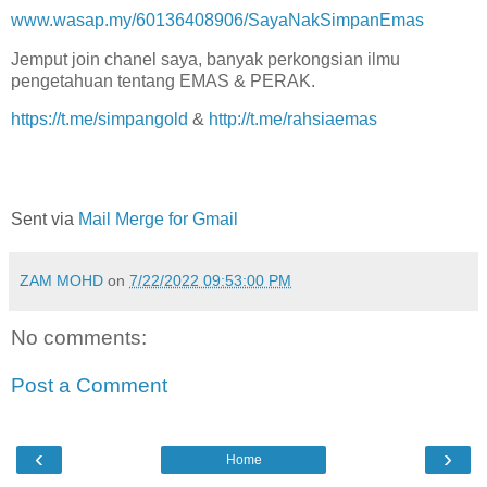
www.wasap.my/60136408906/SayaNakSimpanEmas
Jemput join chanel saya, banyak perkongsian ilmu
pengetahuan tentang EMAS & PERAK.
https://t.me/simpangold
&
http://t.me/rahsiaemas
Sent via
Mail Merge for Gmail
ZAM MOHD
on
7/22/2022 09:53:00 PM
No comments:
Post a Comment
‹
›
Home