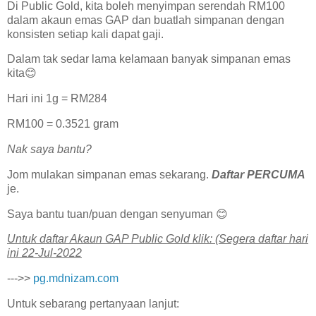
Di Public Gold, kita boleh menyimpan serendah RM100
dalam akaun emas GAP dan buatlah simpanan dengan
konsisten setiap kali dapat gaji.
Dalam tak sedar lama kelamaan banyak simpanan emas
kita😊
Hari ini 1g = RM284
RM100 = 0.3521 gram
Nak saya bantu?
Jom mulakan simpanan emas sekarang.
Daftar PERCUMA
je.
Saya bantu tuan/puan dengan senyuman 😊
U͏n͏t͏u͏k͏ d͏a͏f͏t͏a͏r͏ A͏k͏a͏u͏n͏ G͏A͏P͏ P͏u͏b͏l͏i͏c͏ G͏o͏l͏d͏ k͏l͏i͏k͏: (Segera daftar hari
ini 22-Jul-2022
--->>
pg.mdnizam.com
Untuk sebarang pertanyaan lanjut: