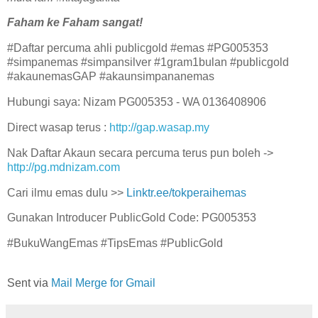
Faham ke Faham sangat!
#Daftar percuma ahli publicgold #emas #PG005353
#simpanemas #simpansilver #1gram1bulan #publicgold
#akaunemasGAP #akaunsimpananemas
Hubungi saya: Nizam PG005353 - WA 0136408906
Direct wasap terus :
http://gap.wasap.my
Nak Daftar Akaun secara percuma terus pun boleh ->
http://pg.mdnizam.com
Cari ilmu emas dulu >>
Linktr.ee/tokperaihemas
Gunakan Introducer PublicGold Code: PG005353
#BukuWangEmas #TipsEmas #PublicGold
Sent via
Mail Merge for Gmail