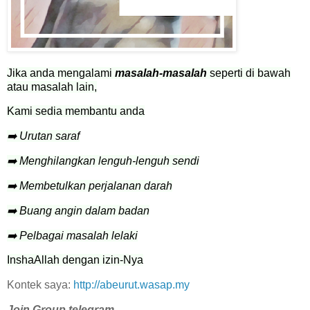
Jika anda mengalami
masalah-masalah
seperti di bawah
atau masalah lain,
Kami sedia membantu anda
➡️ Urutan saraf
➡️ Menghilangkan lenguh-lenguh sendi
➡️ Membetulkan perjalanan darah
➡️ Buang angin dalam badan
➡️ Pelbagai masalah lelaki
InshaAllah dengan izin-Nya
Kontek saya:
http://abeurut.wasap.my
Join Group telegram