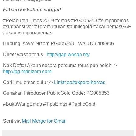
Faham ke Faham sangat!
#Pelaburan Emas 2019 #emas #PG005353 #simpanemas
#simpansilver #1gram1bulan #publicgold #akaunemasGAP
#akaunsimpananemas
Hubungi saya: Nizam PG005353 - WA 0136408906
Direct wasap terus :
http://gap.wasap.my
Nak Daftar Akaun secara percuma terus pun boleh ->
http://pg.mdnizam.com
Cari ilmu emas dulu >>
Linktr.ee/tokperaihemas
Gunakan Introducer PublicGold Code: PG005353
#BukuWangEmas #TipsEmas #PublicGold
Sent via
Mail Merge for Gmail