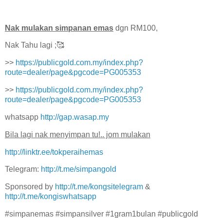
Nak mulakan simpanan emas
dgn RM100,
Nak Tahu lagi ;🥰
>>
https://publicgold.com.my/index.php?
route=dealer/page&pgcode=PG005353
>>
https://publicgold.com.my/index.php?
route=dealer/page&pgcode=PG005353
whatsapp
http://gap.wasap.my
Bila lagi nak menyimpan tu!.. jom mulakan
http://linktr.ee/tokperaihemas
Telegram:
http://t.me/simpangold
Sponsored by
http://t.me/kongsitelegram
&
http://t.me/kongiswhatsapp
#simpanemas #simpansilver #1gram1bulan #publicgold