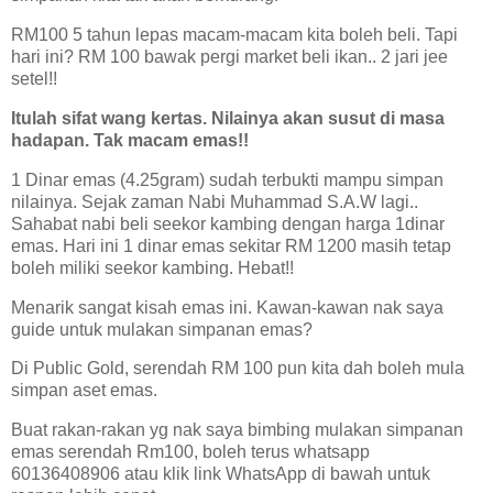
RM100 5 tahun lepas macam-macam kita boleh beli. Tapi
hari ini? RM 100 bawak pergi market beli ikan.. 2 jari jee
setel!!
Itulah sifat wang kertas. Nilainya akan susut di masa
hadapan. Tak macam emas!!
1 Dinar emas (4.25gram) sudah terbukti mampu simpan
nilainya. Sejak zaman Nabi Muhammad S.A.W lagi..
Sahabat nabi beli seekor kambing dengan harga 1dinar
emas. Hari ini 1 dinar emas sekitar RM 1200 masih tetap
boleh miliki seekor kambing. Hebat!!
Menarik sangat kisah emas ini. Kawan-kawan nak saya
guide untuk mulakan simpanan emas?
Di Public Gold, serendah RM 100 pun kita dah boleh mula
simpan aset emas.
Buat rakan-rakan yg nak saya bimbing mulakan simpanan
emas serendah Rm100, boleh terus whatsapp
60136408906 atau klik link WhatsApp di bawah untuk