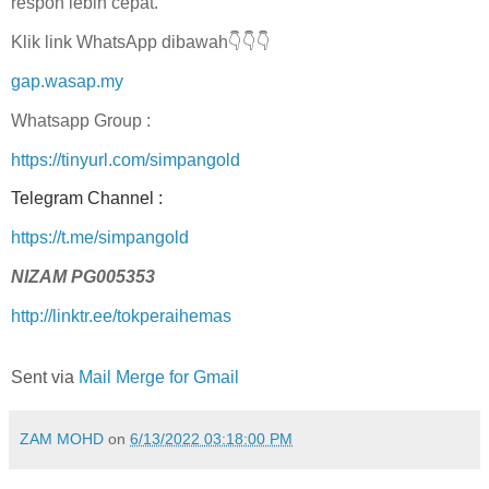
respon lebih cepat.
Klik link WhatsApp dibawah👇👇👇
gap.wasap.my
Whatsapp Group :
https://tinyurl.com/simpangold
Telegram Channel :
https://t.me/simpangold
NIZAM PG005353
http://linktr.ee/tokperaihemas
Sent via
Mail Merge for Gmail
ZAM MOHD
on
6/13/2022 03:18:00 PM