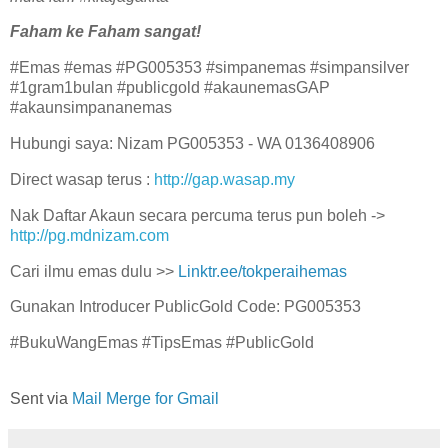
Faham ke Faham sangat!
#Emas #emas #PG005353 #simpanemas #simpansilver
#1gram1bulan #publicgold #akaunemasGAP
#akaunsimpananemas
Hubungi saya: Nizam PG005353 - WA 0136408906
Direct wasap terus :
http://gap.wasap.my
Nak Daftar Akaun secara percuma terus pun boleh ->
http://pg.mdnizam.com
Cari ilmu emas dulu >>
Linktr.ee/tokperaihemas
Gunakan Introducer PublicGold Code: PG005353
#BukuWangEmas #TipsEmas #PublicGold
Sent via
Mail Merge for Gmail