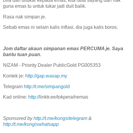
Bila dah ditukar kepada emas, kita rasa sayang dah nak
guna emas tu untuk tukar jadi duit balik.
Rasa nak simpan je.
Sebab emas ni selain kalis inflasi, dia juga kalis boros.
Jom daftar akaun simpanan emas PERCUMA je. Saya
bantu tuan puan.
NIZAM - Priority Dealer PublicGold PG005353
Kontek je:
http://gap.wasap.my
Telegram
http://t.me/simpangold
Kad online:
http://
linktr.ee/tokperaihemas
Sponsored by
http://t.me/kongsitelegram
&
http://t.me/kongiswhatsapp