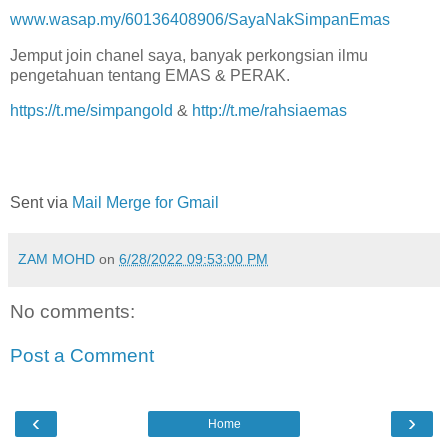
www.wasap.my/60136408906/SayaNakSimpanEmas
Jemput join chanel saya, banyak perkongsian ilmu
pengetahuan tentang EMAS & PERAK.
https://t.me/simpangold
&
http://t.me/rahsiaemas
Sent via
Mail Merge for Gmail
ZAM MOHD
on
6/28/2022 09:53:00 PM
No comments:
Post a Comment
‹
›
Home