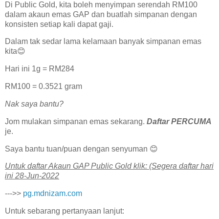
Di Public Gold, kita boleh menyimpan serendah RM100
dalam akaun emas GAP dan buatlah simpanan dengan
konsisten setiap kali dapat gaji.
Dalam tak sedar lama kelamaan banyak simpanan emas
kita😊
Hari ini 1g = RM284
RM100 = 0.3521 gram
Nak saya bantu?
Jom mulakan simpanan emas sekarang.
Daftar PERCUMA
je.
Saya bantu tuan/puan dengan senyuman 😊
U͏n͏t͏u͏k͏ d͏a͏f͏t͏a͏r͏ A͏k͏a͏u͏n͏ G͏A͏P͏ P͏u͏b͏l͏i͏c͏ G͏o͏l͏d͏ k͏l͏i͏k͏: (Segera daftar hari
ini 28-Jun-2022
--->>
pg.mdnizam.com
Untuk sebarang pertanyaan lanjut: