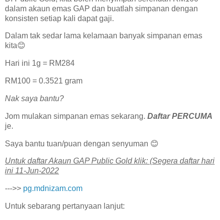
dalam akaun emas GAP dan buatlah simpanan dengan
konsisten setiap kali dapat gaji.
Dalam tak sedar lama kelamaan banyak simpanan emas
kita😊
Hari ini 1g = RM284
RM100 = 0.3521 gram
Nak saya bantu?
Jom mulakan simpanan emas sekarang.
Daftar PERCUMA
je.
Saya bantu tuan/puan dengan senyuman 😊
U͏n͏t͏u͏k͏ d͏a͏f͏t͏a͏r͏ A͏k͏a͏u͏n͏ G͏A͏P͏ P͏u͏b͏l͏i͏c͏ G͏o͏l͏d͏ k͏l͏i͏k͏: (Segera daftar hari
ini 11-Jun-2022
--->>
pg.mdnizam.com
Untuk sebarang pertanyaan lanjut: