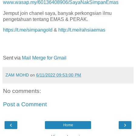
www.wasap.my/60136408906/SayaNakSimpanEmas
Jemput join chanel saya, banyak perkongsian ilmu
pengetahuan tentang EMAS & PERAK.
https://t.me/simpangold
&
http://t.me/rahsiaemas
Sent via
Mail Merge for Gmail
ZAM MOHD
on
6/11/2022 09:53:00 PM
No comments:
Post a Comment
‹
›
Home