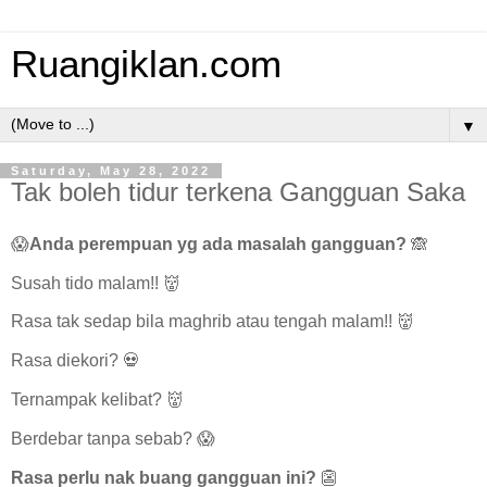
Ruangiklan.com
▼
Saturday, May 28, 2022
Tak boleh tidur terkena Gangguan Saka
😱
Anda perempuan yg ada masalah gangguan?
🙈
Susah tido malam!! 👹
Rasa tak sedap bila maghrib atau tengah malam!! 👹
Rasa diekori? 💀
Ternampak kelibat? 👹
Berdebar tanpa sebab? 😱
Rasa perlu nak buang gangguan ini?
👺