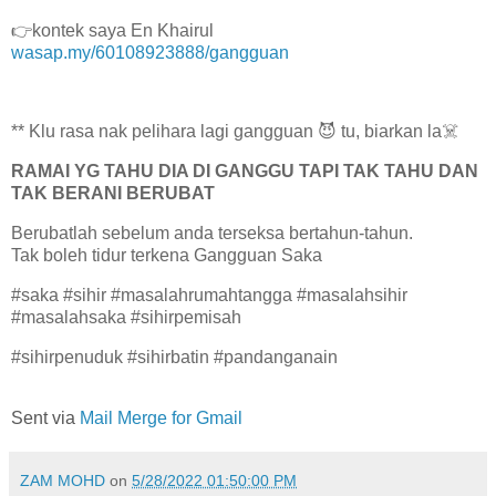
👉kontek saya En Khairul
wasap.my/60108923888/gangguan
** Klu rasa nak pelihara lagi gangguan 😈 tu, biarkan la☠️
RAMAI YG TAHU DIA DI GANGGU TAPI TAK TAHU DAN
TAK BERANI BERUBAT
Berubatlah sebelum anda terseksa bertahun-tahun.
Tak boleh tidur terkena Gangguan Saka
#saka #sihir #masalahrumahtangga #masalahsihir
#masalahsaka #sihirpemisah
#sihirpenuduk #sihirbatin #pandanganain
Sent via
Mail Merge for Gmail
ZAM MOHD
on
5/28/2022 01:50:00 PM