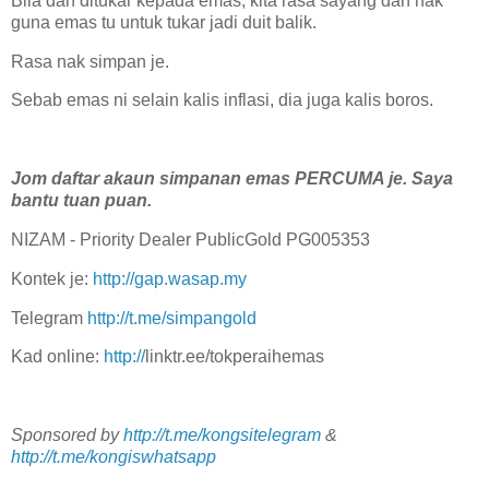
Bila dah ditukar kepada emas, kita rasa sayang dah nak
guna emas tu untuk tukar jadi duit balik.
Rasa nak simpan je.
Sebab emas ni selain kalis inflasi, dia juga kalis boros.
Jom daftar akaun simpanan emas PERCUMA je. Saya
bantu tuan puan.
NIZAM - Priority Dealer PublicGold PG005353
Kontek je:
http://gap.wasap.my
Telegram
http://t.me/simpangold
Kad online:
http://
linktr.ee/tokperaihemas
Sponsored by
http://t.me/kongsitelegram
&
http://t.me/kongiswhatsapp