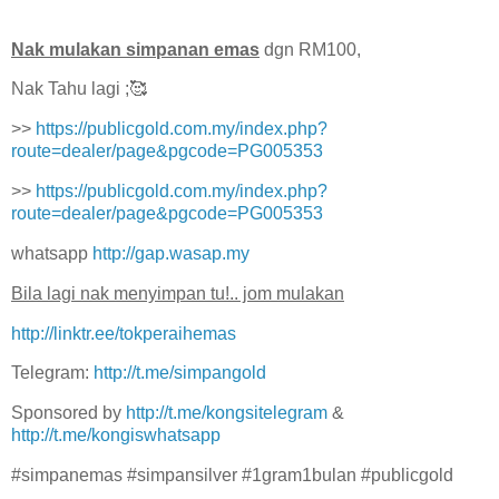
Nak mulakan simpanan emas
dgn RM100,
Nak Tahu lagi ;🥰
>>
https://publicgold.com.my/index.php?
route=dealer/page&pgcode=PG005353
>>
https://publicgold.com.my/index.php?
route=dealer/page&pgcode=PG005353
whatsapp
http://gap.wasap.my
Bila lagi nak menyimpan tu!.. jom mulakan
http://linktr.ee/tokperaihemas
Telegram:
http://t.me/simpangold
Sponsored by
http://t.me/kongsitelegram
&
http://t.me/kongiswhatsapp
#simpanemas #simpansilver #1gram1bulan #publicgold