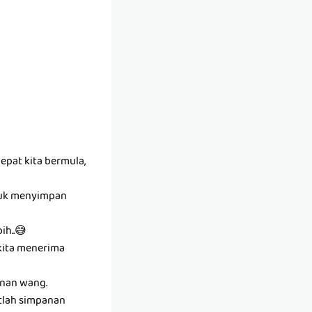
epat kita bermula,
ntuk menyimpan
ih..😅
kita menerima
anan wang.
tlah simpanan