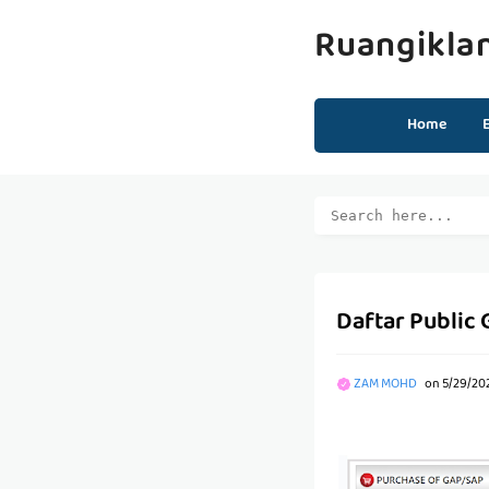
Ruangikla
Home
Daftar Public
ZAM MOHD
on
5/29/20