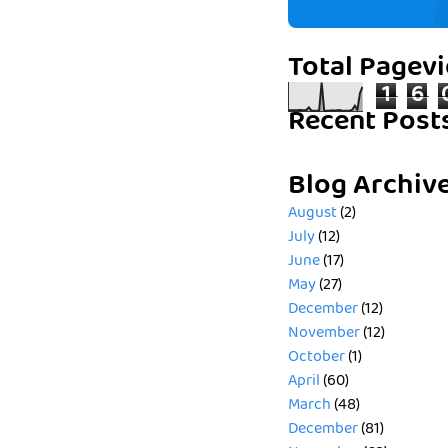
Total Pagev
1
6
Recent Post
Blog Archiv
August
(2)
July
(12)
June
(17)
May
(27)
December
(12)
November
(12)
October
(1)
April
(60)
March
(48)
December
(81)