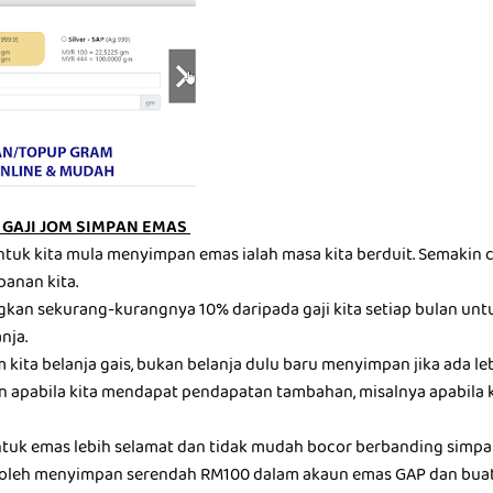
GAJI JOM SIMPAN EMAS
ntuk kita mula menyimpan emas ialah masa kita berduit. Semakin c
panan kita.
gkan sekurang-kurangnya 10% daripada gaji kita setiap bulan u
nja.
kita belanja gais, bukan belanja dulu baru menyimpan jika ada leb
 apabila kita mendapat pendapatan tambahan, misalnya apabila 
tuk emas lebih selamat dan tidak mudah bocor berbanding simp
a boleh menyimpan serendah RM100 dalam akaun emas GAP dan bua