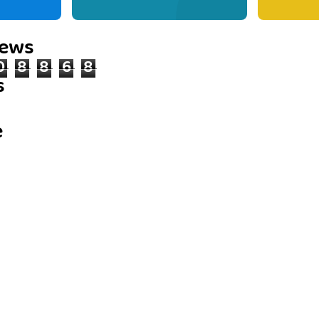
iews
0
8
8
6
8
s
e