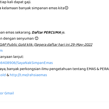
iap kali dapat gaji.
ma kelamaan banyak simpanan emas kita😊
m
an emas sekarang.
Daftar PERCUMA
je.
an dengan senyuman 😊
͏u͏n͏ G͏A͏P͏ P͏u͏b͏l͏i͏c͏ G͏o͏l͏d͏ k͏l͏i͏k͏: (Segera daftar hari ini 29-May-2022
om
anyaan lanjut:
36408906/SayaNakSimpanEmas
saya, banyak perkongsian ilmu pengetahuan tentang EMAS & PERA
gold
&
http://t.me/rahsiaemas
for Gmail