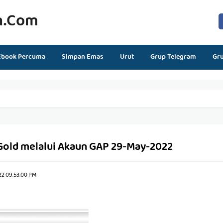
n.com
Ebook Percuma
Simpan Emas
Urut
Grup Telegram
Gr
 Gold melalui Akaun GAP 29-May-2022
22 09:53:00 PM