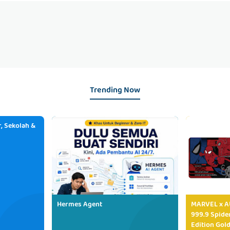
Trending Now
, Sekolah &
Hermes Agent
MARVEL x AU
999.9 Spide
Edition Gold