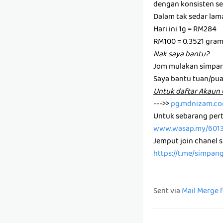
dengan konsisten set
Dalam tak sedar la
Hari ini 1g = RM284
RM100 = 0.3521 gra
Nak saya bantu?
Jom mulakan simpan
Saya bantu tuan/pu
U͏n͏t͏u͏k͏ d͏a͏f͏t͏a͏r͏ A͏k͏a
--->>
pg.mdnizam.c
Untuk sebarang pert
www.wasap.my/601
Jemput join chanel 
https://t.me/simpan
Sent via
Mail Merge 