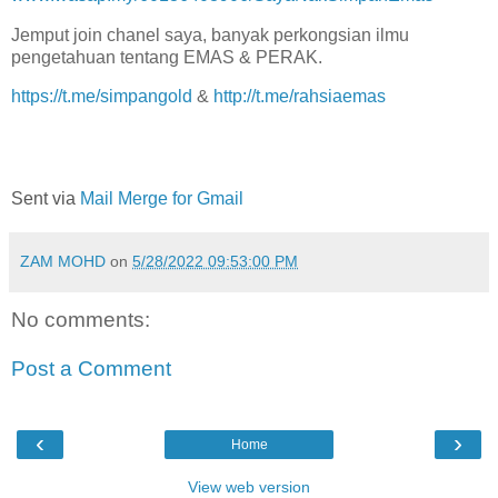
Jemput join chanel saya, banyak perkongsian ilmu
pengetahuan tentang EMAS & PERAK.
https://t.me/simpangold
&
http://t.me/rahsiaemas
Sent via
Mail Merge for Gmail
ZAM MOHD
on
5/28/2022 09:53:00 PM
No comments:
Post a Comment
‹
›
Home
View web version