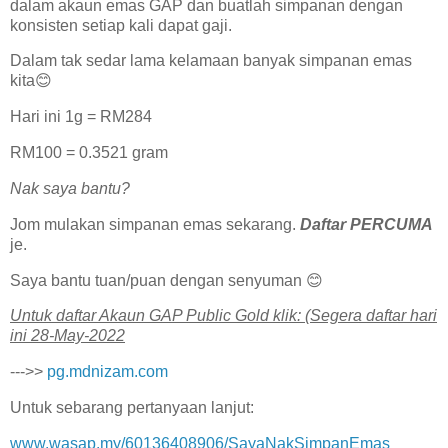
dalam akaun emas GAP dan buatlah simpanan dengan
konsisten setiap kali dapat gaji.
Dalam tak sedar lama kelamaan banyak simpanan emas
kita😊
Hari ini 1g = RM284
RM100 = 0.3521 gram
Nak saya bantu?
Jom mulakan simpanan emas sekarang.
Daftar PERCUMA
je.
Saya bantu tuan/puan dengan senyuman 😊
U͏n͏t͏u͏k͏ d͏a͏f͏t͏a͏r͏ A͏k͏a͏u͏n͏ G͏A͏P͏ P͏u͏b͏l͏i͏c͏ G͏o͏l͏d͏ k͏l͏i͏k͏: (Segera daftar hari
ini 28-May-2022
--->>
pg.mdnizam.com
Untuk sebarang pertanyaan lanjut:
www.wasap.my/60136408906/SayaNakSimpanEmas