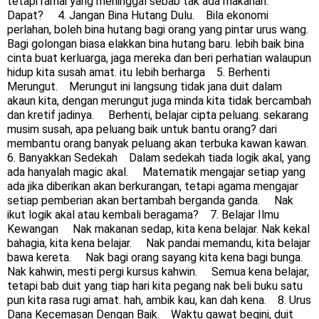
tetapi ramai yang meninggal sebab tak ada makanan.     
Dapat?     4. Jangan Bina Hutang Dulu.    Bila ekonomi 
perlahan, boleh bina hutang bagi orang yang pintar urus wang.     
Bagi golongan biasa elakkan bina hutang baru. lebih baik bina 
cinta buat kerluarga, jaga mereka dan beri perhatian walaupun 
hidup kita susah amat. itu lebih berharga    5. Berhenti 
Merungut.    Merungut ini langsung tidak jana duit dalam 
akaun kita, dengan merungut juga minda kita tidak bercambah 
dan kretif jadinya.     Berhenti, belajar cipta peluang. sekarang 
musim susah, apa peluang baik untuk bantu orang? dari 
membantu orang banyak peluang akan terbuka kawan kawan.     
6. Banyakkan Sedekah    Dalam sedekah tiada logik akal, yang 
ada hanyalah magic akal.     Matematik mengajar setiap yang 
ada jika diberikan akan berkurangan, tetapi agama mengajar 
setiap pemberian akan bertambah berganda ganda.     Nak 
ikut logik akal atau kembali beragama?    7. Belajar Ilmu 
Kewangan     Nak makanan sedap, kita kena belajar. Nak kekal 
bahagia, kita kena belajar.     Nak pandai memandu, kita belajar 
bawa kereta.     Nak bagi orang sayang kita kena bagi bunga.     
Nak kahwin, mesti pergi kursus kahwin.     Semua kena belajar, 
tetapi bab duit yang tiap hari kita pegang nak beli buku satu 
pun kita rasa rugi amat. hah, ambik kau, kan dah kena.    8. Urus 
Dana Kecemasan Dengan Baik.    Waktu gawat begini, duit 