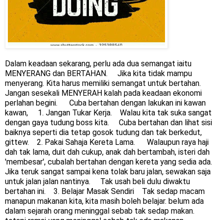
Dalam keadaan sekarang, perlu ada dua semangat iaitu 
MENYERANG dan BERTAHAN.     Jika kita tidak mampu 
menyerang. Kita harus memiliki semangat untuk bertahan.    
Jangan sesekali MENYERAH kalah pada keadaan ekonomi 
perlahan begini.      Cuba bertahan dengan lakukan ini kawan 
kawan,     1. Jangan Tukar Kerja.    Walau kita tak suka sangat 
dengan gaya tudung boss kita.     Cuba bertahan dan lihat sisi 
baiknya seperti dia tetap gosok tudung dan tak berkedut, 
gittew.    2. Pakai Sahaja Kereta Lama.      Walaupun raya haji 
dah tak lama, duit dah cukup, anak dah bertambah, isteri dah 
'membesar', cubalah bertahan dengan kereta yang sedia ada.     
Jika teruk sangat sampai kena tolak baru jalan, sewakan saja 
untuk jalan jalan nantinya.     Tak usah beli dulu diwaktu 
bertahan ini.    3. Belajar Masak Sendiri    Tak sedap macam 
manapun makanan kita, kita masih boleh belajar. belum ada 
dalam sejarah orang meninggal sebab tak sedap makan. 