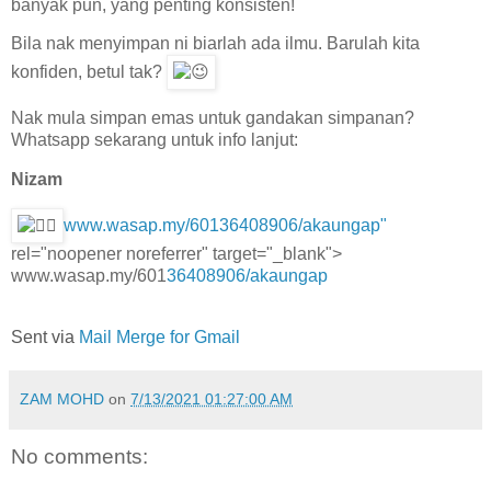
banyak pun, yang penting konsisten!
Bila nak menyimpan ni biarlah ada ilmu. Barulah kita
konfiden, betul tak?
Nak mula simpan emas untuk gandakan simpanan?
Whatsapp sekarang untuk info lanjut:
Nizam
www.wasap.my/60136408906/akaungap"
rel="noopener noreferrer" target="_blank">
www.wasap.my/601
36408906/akaungap
Sent via
Mail Merge for Gmail
ZAM MOHD
on
7/13/2021 01:27:00 AM
No comments: