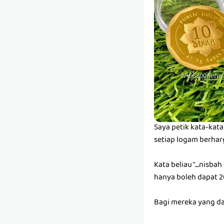
Saya petik kata-kat
setiap logam berharg
Kata beliau "....ni
hanya boleh dapat 20
Bagi mereka yang da