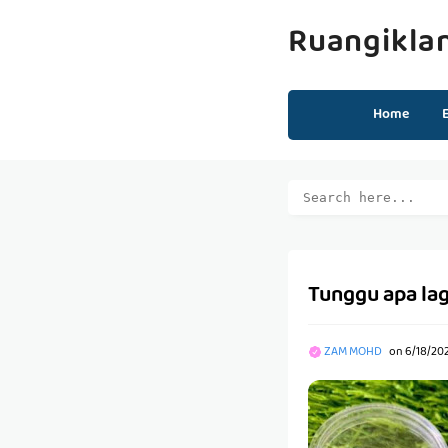
Ruangikla
Home
Tunggu apa lag
ZAM MOHD
on
6/18/202