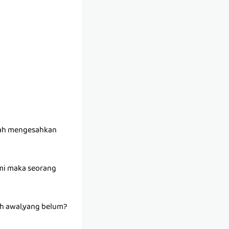
alah mengesahkan
umi maka seorang
ah awal,yang belum?