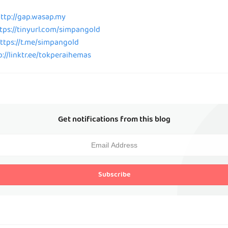
ttp://gap.wasap.my
tps://tinyurl.com/simpangold
ttps://t.me/simpangold
p://linktr.ee/tokperaihemas
Get notifications from this blog
Subscribe