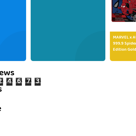
MARVEL x AU
999.9 Spide
Edition Gold
iews
2
4
6
7
3
s
e