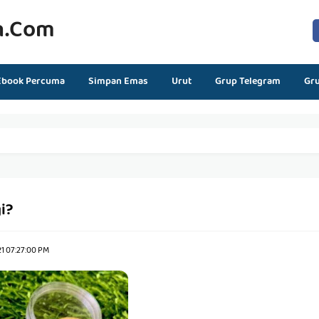
n.com
Ebook Percuma
Simpan Emas
Urut
Grup Telegram
Gr
i?
1 07:27:00 PM