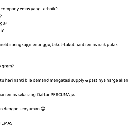
i company emas yang terbaik?
?
ggu?
i?
eliti,mengkaji,menunggu, takut-takut nanti emas naik pulak.
a gram?
tu hari nanti bila demand mengatasi supply & pastinya harga aka
an emas sekarang. Daftar PERCUMA je.
an dengan senyuman 😊
HEMAS