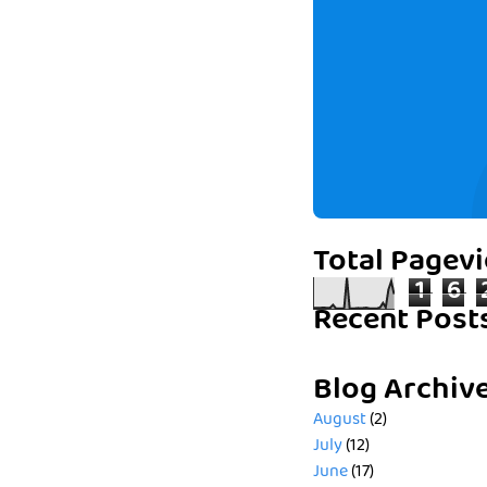
Total Pagev
1
6
Recent Post
Blog Archiv
August
(2)
July
(12)
June
(17)