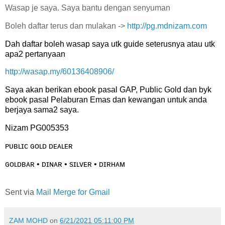
Wasap je saya. Saya bantu dengan senyuman
Boleh daftar terus dan mulakan ->
http://pg.mdnizam.com
Dah daftar boleh wasap saya utk guide seterusnya atau utk
apa2 pertanyaan
http://wasap.my/60136408906/
Saya akan berikan ebook pasal GAP, Public Gold dan byk
ebook pasal Pelaburan Emas dan kewangan untuk anda
berjaya sama2 saya.
Nizam PG005353
ᴘᴜʙʟɪᴄ ɢᴏʟᴅ ᴅᴇᴀʟᴇʀ
ɢᴏʟᴅʙᴀʀ • ᴅɪɴᴀʀ • sɪʟᴠᴇʀ • ᴅɪʀʜᴀᴍ
Sent via
Mail Merge for Gmail
ZAM MOHD
on
6/21/2021 05:11:00 PM