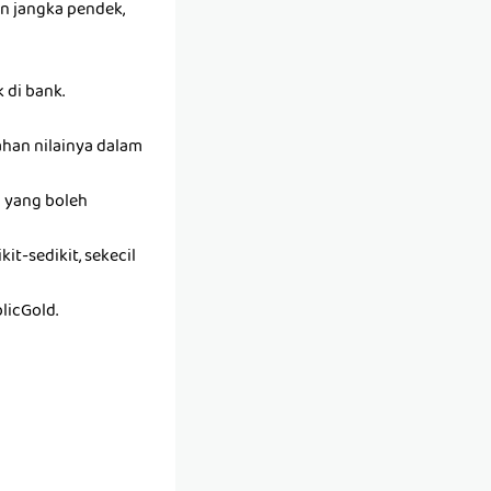
an jangka pendek,
 di bank.
han nilainya dalam
h yang boleh
it-sedikit, sekecil
licGold.