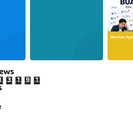
Hermes Age
iews
1
3
1
9
1
s
e