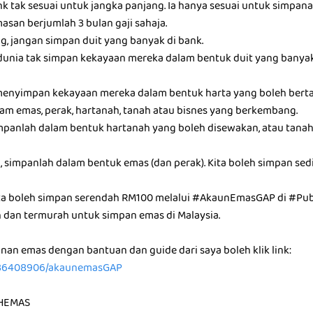
nk tak sesuai untuk jangka panjang. Ia hanya sesuai untuk simpan
san berjumlah 3 bulan gaji sahaja.
g, jangan simpan duit yang banyak di bank.
dunia tak simpan kekayaan mereka dalam bentuk duit yang banyak
menyimpan kekayaan mereka dalam bentuk harta yang boleh berta
am emas, perak, hartanah, tanah atau bisnes yang berkembang.
simpanlah dalam bentuk hartanah yang boleh disewakan, atau tana
l, simpanlah dalam bentuk emas (dan perak). Kita boleh simpan sedik
ta boleh simpan serendah RM100 melalui #AkaunEmasGAP di #Pub
h dan termurah untuk simpan emas di Malaysia.
nan emas dengan bantuan dan guide dari saya boleh klik link:
36408906/akaunemasGAP
HEMAS