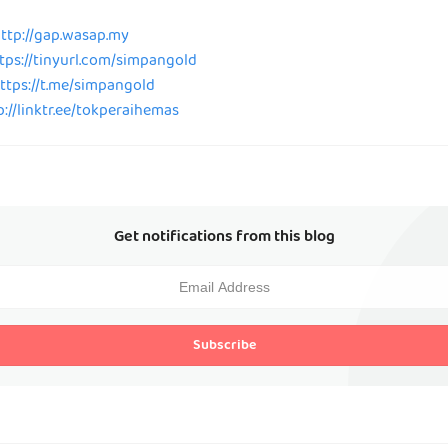
ttp://gap.wasap.my
tps://tinyurl.com/simpangold
ttps://t.me/simpangold
p://linktr.ee/tokperaihemas
Get notifications from this blog
Subscribe