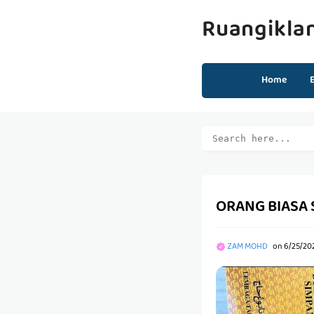
Ruangikla
Home
ORANG BIASA 
ZAM MOHD
on
6/25/20