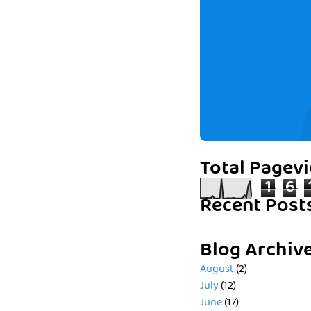
Total Pagev
1
6
Recent Post
Blog Archiv
August
(2)
July
(12)
June
(17)