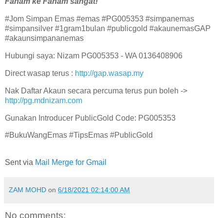
Faham ke Faham sangat!
#Jom Simpan Emas #emas #PG005353 #simpanemas
#simpansilver #1gram1bulan #publicgold #akaunemasGAP
#akaunsimpananemas
Hubungi saya: Nizam PG005353 - WA 0136408906
Direct wasap terus :
http://gap.wasap.my
Nak Daftar Akaun secara percuma terus pun boleh ->
http://pg.mdnizam.com
Gunakan Introducer PublicGold Code: PG005353
#BukuWangEmas #TipsEmas #PublicGold
Sent via
Mail Merge for Gmail
ZAM MOHD
on
6/18/2021 02:14:00 AM
No comments: