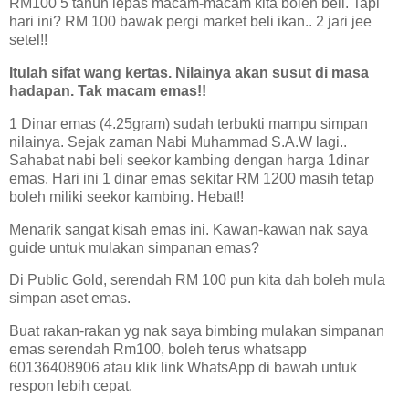
RM100 5 tahun lepas macam-macam kita boleh beli. Tapi
hari ini? RM 100 bawak pergi market beli ikan.. 2 jari jee
setel!!
Itulah sifat wang kertas. Nilainya akan susut di masa
hadapan. Tak macam emas!!
1 Dinar emas (4.25gram) sudah terbukti mampu simpan
nilainya. Sejak zaman Nabi Muhammad S.A.W lagi..
Sahabat nabi beli seekor kambing dengan harga 1dinar
emas. Hari ini 1 dinar emas sekitar RM 1200 masih tetap
boleh miliki seekor kambing. Hebat!!
Menarik sangat kisah emas ini. Kawan-kawan nak saya
guide untuk mulakan simpanan emas?
Di Public Gold, serendah RM 100 pun kita dah boleh mula
simpan aset emas.
Buat rakan-rakan yg nak saya bimbing mulakan simpanan
emas serendah Rm100, boleh terus whatsapp
60136408906 atau klik link WhatsApp di bawah untuk
respon lebih cepat.