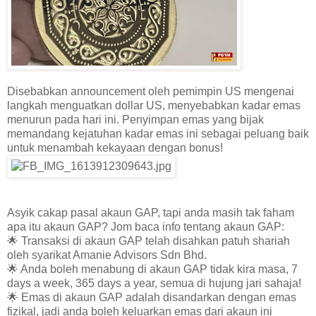
Disebabkan announcement oleh pemimpin US mengenai
langkah menguatkan dollar US, menyebabkan kadar emas
menurun pada hari ini. Penyimpan emas yang bijak
memandang kejatuhan kadar emas ini sebagai peluang baik
untuk menambah kekayaan dengan bonus!
Asyik cakap pasal akaun GAP, tapi anda masih tak faham
apa itu akaun GAP? Jom baca info tentang akaun GAP:
🌟 Transaksi di akaun GAP telah disahkan patuh shariah
oleh syarikat Amanie Advisors Sdn Bhd.
🌟 Anda boleh menabung di akaun GAP tidak kira masa, 7
days a week, 365 days a year, semua di hujung jari sahaja!
🌟 Emas di akaun GAP adalah disandarkan dengan emas
fizikal, jadi anda boleh keluarkan emas dari akaun ini