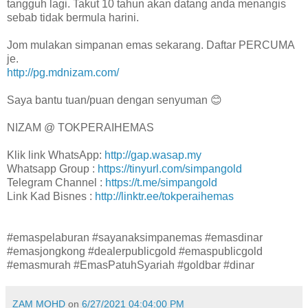
tangguh lagi. Takut 10 tahun akan datang anda menangis
sebab tidak bermula harini.
Jom mulakan simpanan emas sekarang. Daftar PERCUMA
je.
http://pg.mdnizam.com/
Saya bantu tuan/puan dengan senyuman 😊
NIZAM @ TOKPERAIHEMAS
Klik link WhatsApp:
http://gap.wasap.my
Whatsapp Group :
https://tinyurl.com/simpangold
Telegram Channel :
https://t.me/simpangold
Link Kad Bisnes :
http://linktr.ee/tokperaihemas
#emaspelaburan #sayanaksimpanemas #emasdinar
#emasjongkong #dealerpublicgold #emaspublicgold
#emasmurah #EmasPatuhSyariah #goldbar #dinar
ZAM MOHD
on
6/27/2021 04:04:00 PM