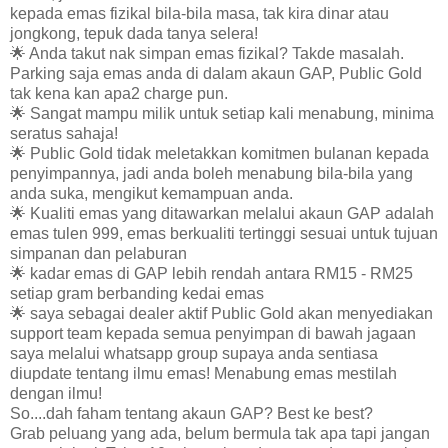
kepada emas fizikal bila-bila masa, tak kira dinar atau
jongkong, tepuk dada tanya selera!
🌟 Anda takut nak simpan emas fizikal? Takde masalah.
Parking saja emas anda di dalam akaun GAP, Public Gold
tak kena kan apa2 charge pun.
🌟 Sangat mampu milik untuk setiap kali menabung, minima
seratus sahaja!
🌟 Public Gold tidak meletakkan komitmen bulanan kepada
penyimpannya, jadi anda boleh menabung bila-bila yang
anda suka, mengikut kemampuan anda.
🌟 Kualiti emas yang ditawarkan melalui akaun GAP adalah
emas tulen 999, emas berkualiti tertinggi sesuai untuk tujuan
simpanan dan pelaburan
🌟 kadar emas di GAP lebih rendah antara RM15 - RM25
setiap gram berbanding kedai emas
🌟 saya sebagai dealer aktif Public Gold akan menyediakan
support team kepada semua penyimpan di bawah jagaan
saya melalui whatsapp group supaya anda sentiasa
diupdate tentang ilmu emas! Menabung emas mestilah
dengan ilmu!
So....dah faham tentang akaun GAP? Best ke best?
Grab peluang yang ada, belum bermula tak apa tapi jangan