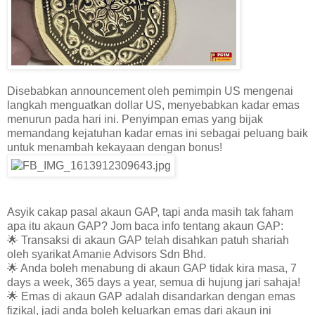
Disebabkan announcement oleh pemimpin US mengenai
langkah menguatkan dollar US, menyebabkan kadar emas
menurun pada hari ini. Penyimpan emas yang bijak
memandang kejatuhan kadar emas ini sebagai peluang baik
untuk menambah kekayaan dengan bonus!
Asyik cakap pasal akaun GAP, tapi anda masih tak faham
apa itu akaun GAP? Jom baca info tentang akaun GAP:
🌟 Transaksi di akaun GAP telah disahkan patuh shariah
oleh syarikat Amanie Advisors Sdn Bhd.
🌟 Anda boleh menabung di akaun GAP tidak kira masa, 7
days a week, 365 days a year, semua di hujung jari sahaja!
🌟 Emas di akaun GAP adalah disandarkan dengan emas
fizikal, jadi anda boleh keluarkan emas dari akaun ini