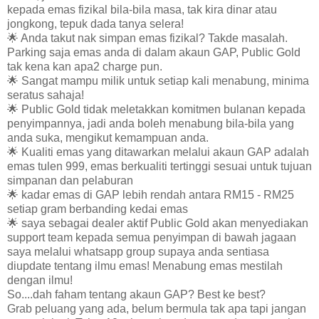
kepada emas fizikal bila-bila masa, tak kira dinar atau
jongkong, tepuk dada tanya selera!
🌟 Anda takut nak simpan emas fizikal? Takde masalah.
Parking saja emas anda di dalam akaun GAP, Public Gold
tak kena kan apa2 charge pun.
🌟 Sangat mampu milik untuk setiap kali menabung, minima
seratus sahaja!
🌟 Public Gold tidak meletakkan komitmen bulanan kepada
penyimpannya, jadi anda boleh menabung bila-bila yang
anda suka, mengikut kemampuan anda.
🌟 Kualiti emas yang ditawarkan melalui akaun GAP adalah
emas tulen 999, emas berkualiti tertinggi sesuai untuk tujuan
simpanan dan pelaburan
🌟 kadar emas di GAP lebih rendah antara RM15 - RM25
setiap gram berbanding kedai emas
🌟 saya sebagai dealer aktif Public Gold akan menyediakan
support team kepada semua penyimpan di bawah jagaan
saya melalui whatsapp group supaya anda sentiasa
diupdate tentang ilmu emas! Menabung emas mestilah
dengan ilmu!
So....dah faham tentang akaun GAP? Best ke best?
Grab peluang yang ada, belum bermula tak apa tapi jangan