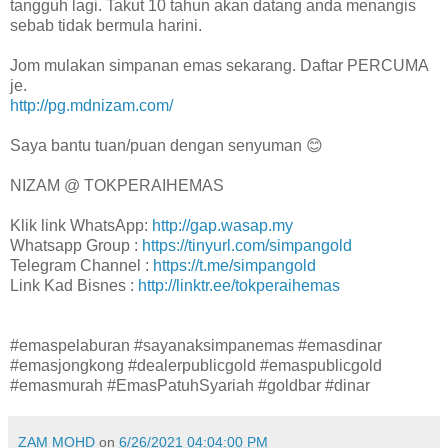
tangguh lagi. Takut 10 tahun akan datang anda menangis
sebab tidak bermula harini.
Jom mulakan simpanan emas sekarang. Daftar PERCUMA
je.
http://pg.mdnizam.com/
Saya bantu tuan/puan dengan senyuman 😊
NIZAM @ TOKPERAIHEMAS
Klik link WhatsApp:
http://gap.wasap.my
Whatsapp Group :
https://tinyurl.com/simpangold
Telegram Channel :
https://t.me/simpangold
Link Kad Bisnes :
http://linktr.ee/tokperaihemas
#emaspelaburan #sayanaksimpanemas #emasdinar
#emasjongkong #dealerpublicgold #emaspublicgold
#emasmurah #EmasPatuhSyariah #goldbar #dinar
ZAM MOHD
on
6/26/2021 04:04:00 PM