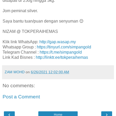
didapati dr 250g hingga 5kg.
Jom peminat silver.
Saya bantu tuan/puan dengan senyuman 😊
NIZAM @ TOKPERAIHEMAS
Klik link WhatsApp:
http://gap.wasap.my
Whatsapp Group :
https://tinyurl.com/simpangold
Telegram Channel :
https://t.me/simpangold
Link Kad Bisnes :
http://linktr.ee/tokperaihemas
ZAM MOHD
on
6/26/2021 12:02:00 AM
No comments:
Post a Comment
‹
›
Home