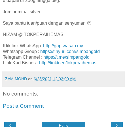
didapati dr 250g hingga 5kg.
Jom peminat silver.
Saya bantu tuan/puan dengan senyuman 😊
NIZAM @ TOKPERAIHEMAS
Klik link WhatsApp:
http://gap.wasap.my
Whatsapp Group :
https://tinyurl.com/simpangold
Telegram Channel :
https://t.me/simpangold
Link Kad Bisnes :
http://linktr.ee/tokperaihemas
ZAM MOHD
on
6/23/2021 12:02:00 AM
No comments:
Post a Comment
‹
›
Home