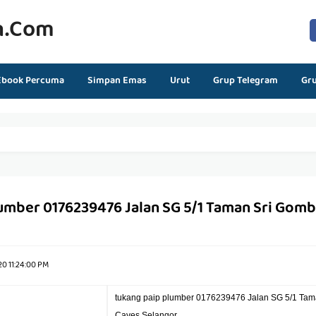
n.com
Ebook Percuma
Simpan Emas
Urut
Grup Telegram
Gr
lumber 0176239476 Jalan SG 5/1 Taman Sri Gomb
0 11:24:00 PM
tukang paip plumber 0176239476 Jalan SG 5/1 Tam
Caves Selangor