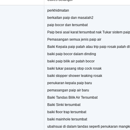
perkhidmatan
berkaitan paip dan masalah2
paip bocor dan tersumbat
Paip besi asal karat tersumbat nak Tukar sistem pai
Pemasangan semua jenis paip air
Baiki Kepala paip patah atau trip paip rosak patah d
baiki paip bocor dalam dinding
baiki paip bilik air patah bocor
baiki tukar pasang stop cock rosak
baiki stopper shower leaking rosak
penukaran kepala paip baru
pemasangan paip air baru
Baiki Tandas Bilik Air Tersumbat
Baiki Sinki tersumbat
baiki floor trap tersumbat
baiki mainhole tersumbat
ubahsuai di dalam tandas seperti penukaran mangk