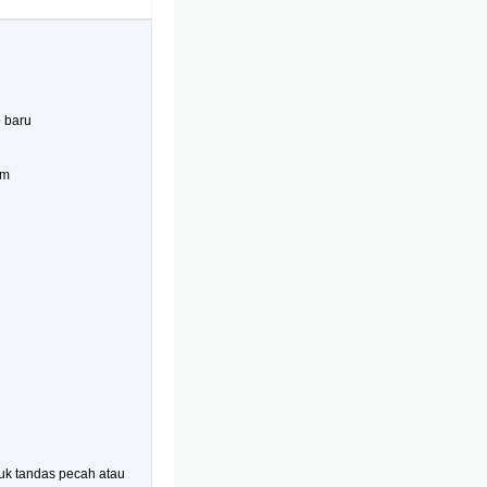
p baru
lm
uk tandas pecah atau