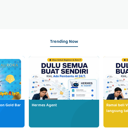
Trending Now
ion Gold Bar
Hermes Agent
Ramai beli V
langsung tak