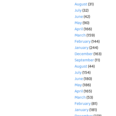
August
(31)
July
(32)
June
(42)
May
(90)
April
(166)
March
(159)
February
(144)
January
(244)
December
(163)
September
(11)
August
(44)
July
(154)
June
(180)
May
(186)
April
(165)
March
(53)
February
(81)
January
(181)