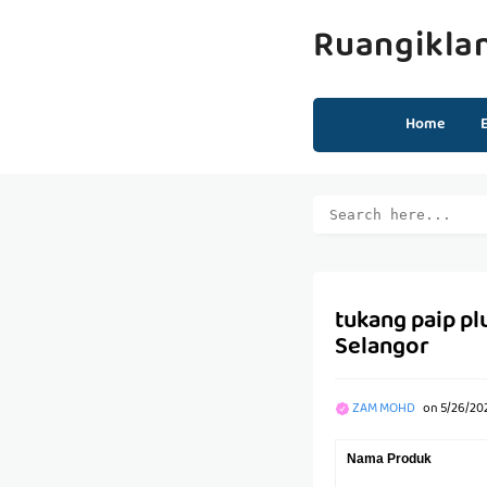
Ruangikla
Home
tukang paip p
Selangor
ZAM MOHD
on
5/26/202
Nama Produk