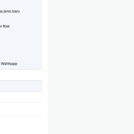
a jenis baru
r flow
au Wahtsapp