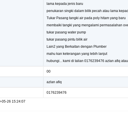
lama kepada jenis baru
penukaran singki dalam bilik pecah atau lama kepad
Tukar Pasang tangki air pada poly hitam yang baru
membaiki tangki yang mengalami permasalahan ove
tukar pasang water pump
tukar pasang pintu bilik air
Lain2 yang Berkaitan dengan Plumber
mahu kan keterangan yang lebih lanjut
hubungi... kami di talian 0176239476 azlan afiq at
00
azlan afiq
0176239476
0-05-26 15:24:07