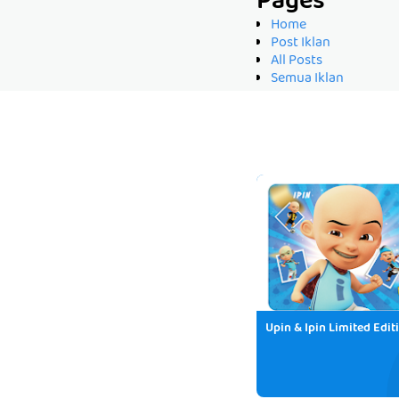
Pages
Home
Post Iklan
All Posts
Semua Iklan
Upin & Ipin Limited Edit