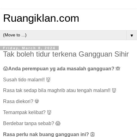
Ruangiklan.com
▼
Friday, March 8, 2024
Tak boleh tidur terkena Gangguan Sihir
😱
Anda perempuan yg ada masalah gangguan?
🙈
Susah tido malam!! 👹
Rasa tak sedap bila maghrib atau tengah malam!! 👹
Rasa diekori? 💀
Ternampak kelibat? 👹
Berdebar tanpa sebab? 😱
Rasa perlu nak buang gangguan ini?
👺