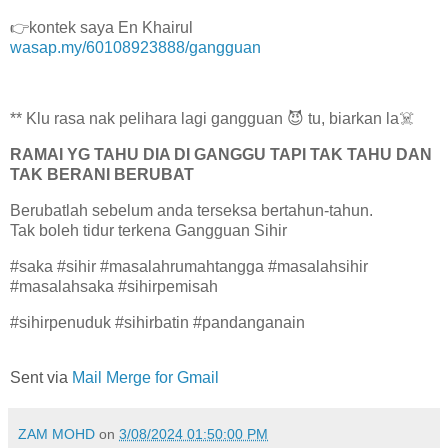
👉kontek saya En Khairul
wasap.my/60108923888/gangguan
** Klu rasa nak pelihara lagi gangguan 😈 tu, biarkan la☠️
RAMAI YG TAHU DIA DI GANGGU TAPI TAK TAHU DAN
TAK BERANI BERUBAT
Berubatlah sebelum anda terseksa bertahun-tahun.
Tak boleh tidur terkena Gangguan Sihir
#saka #sihir #masalahrumahtangga #masalahsihir
#masalahsaka #sihirpemisah
#sihirpenuduk #sihirbatin #pandanganain
Sent via
Mail Merge for Gmail
ZAM MOHD
on
3/08/2024 01:50:00 PM