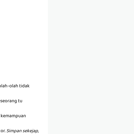
lah-olah tidak
seseorang tu
ada kemampuan
or.
Simpan sekejap,