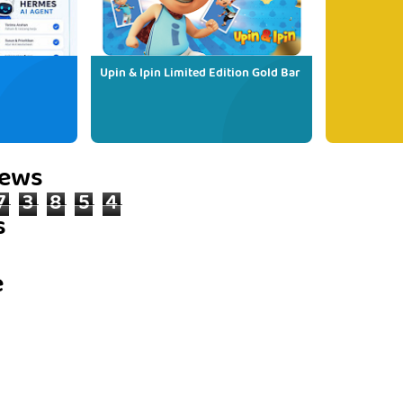
Upin & Ipin Limited Edition Gold Bar
iews
7
3
8
5
4
s
e