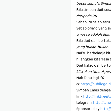
bocor semula. Simpa
Bila simpan duit susa
daripada itu.
Sebab itu salah sat
Sebab orang yang si
emas tu adalah duit.
Bila duit dah bertuk
yang bukan-bukan.
Nafsu berbelanja ki
hilangkan kita "rasa 
Duit kalau dah bertu
kita akan timbul pe
Nak Tahu lagi ;🥰
>>
https://publicgo
Simpan Emas denga
link
http://linktr.ee
telegram:
http://t.m
Sponsored by
http:/