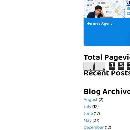
Hermes Agent
Total Pagev
1
5
Recent Post
Blog Archiv
August
(2)
July
(12)
June
(17)
May
(27)
December
(12)