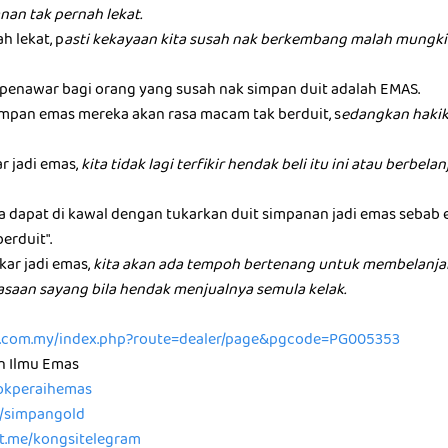
nan tak pernah lekat.
h lekat, p
asti kekayaan kita susah nak berkembang malah mungkin
u penawar bagi orang yang susah nak simpan duit adalah EMAS.
mpan emas mereka akan rasa macam tak berduit, s
edangkan hakik
ar jadi emas,
kita tidak lagi terfikir hendak beli itu ini atau berbel
ta dapat di kawal dengan tukarkan duit simpanan jadi emas sebab
berduit".
kar jadi emas,
kita akan ada tempoh bertenang untuk membelanja
rasaan sayang bila hendak menjualnya semula kelak.
ld.com.my/index.php?route=dealer/page&pgcode=PG005353
n Ilmu Emas
/tokperaihemas
e/simpangold
/t.me/kongsitelegram