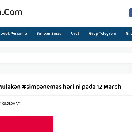
n.com
Ebook Percuma
Simpan Emas
Urut
Grup Telegram
Gr
ulakan #simpanemas hari ni pada 12 March
4 09:52:00 AM