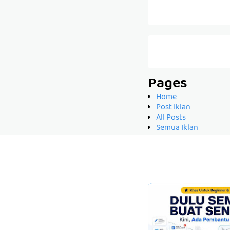
Pages
Home
Post Iklan
All Posts
Semua Iklan