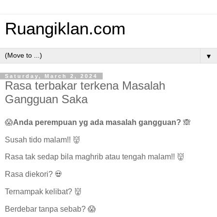
Ruangiklan.com
▼
Saturday, March 2, 2024
Rasa terbakar terkena Masalah
Gangguan Saka
😱
Anda perempuan yg ada masalah gangguan?
🙈
Susah tido malam!! 👹
Rasa tak sedap bila maghrib atau tengah malam!! 👹
Rasa diekori? 💀
Ternampak kelibat? 👹
Berdebar tanpa sebab? 😱