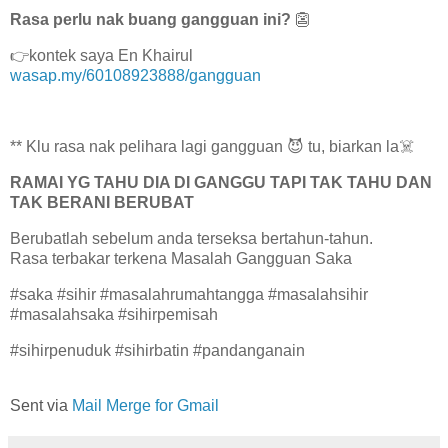
Rasa perlu nak buang gangguan ini?
👺
👉kontek saya En Khairul
wasap.my/60108923888/gangguan
** Klu rasa nak pelihara lagi gangguan 😈 tu, biarkan la☠️
RAMAI YG TAHU DIA DI GANGGU TAPI TAK TAHU DAN
TAK BERANI BERUBAT
Berubatlah sebelum anda terseksa bertahun-tahun.
Rasa terbakar terkena Masalah Gangguan Saka
#saka #sihir #masalahrumahtangga #masalahsihir
#masalahsaka #sihirpemisah
#sihirpenuduk #sihirbatin #pandanganain
Sent via
Mail Merge for Gmail