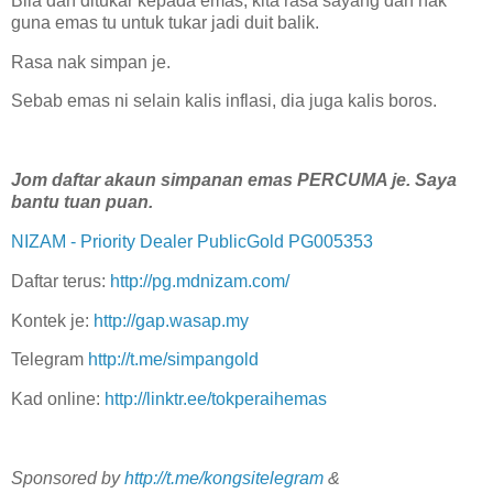
Bila dah ditukar kepada emas, kita rasa sayang dah nak
guna emas tu untuk tukar jadi duit balik.
Rasa nak simpan je.
Sebab emas ni selain kalis inflasi, dia juga kalis boros.
Jom daftar akaun simpanan emas PERCUMA je. Saya
bantu tuan puan.
NIZAM - Priority Dealer PublicGold PG005353
Daftar terus:
http://pg.mdnizam.com/
Kontek je:
http://gap.wasap.my
Telegram
http://t.me/simpangold
Kad online:
http://linktr.ee/tokperaihemas
Sponsored by
http://t.me/kongsitelegram
&