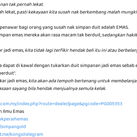
nan tak pernah lekat.
h lekat, p
asti kekayaan kita susah nak berkembang malah mungkin
u penawar bagi orang yang susah nak simpan duit adalah EMAS.
mpan emas mereka akan rasa macam tak berduit, s
edangkan hakik
ar jadi emas,
kita tidak lagi terfikir hendak beli itu ini atau berbel
ta dapat di kawal dengan tukarkan duit simpanan jadi emas sebab
berduit".
kar jadi emas,
kita akan ada tempoh bertenang untuk membelanja
rasaan sayang bila hendak menjualnya semula kelak.
ld.com.my/index.php?route=dealer/page&pgcode=PG005353
n Ilmu Emas
/tokperaihemas
e/simpangold
/t.me/kongsitelegram