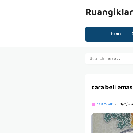
Ruangikla
Home
cara beli ema
ZAM MOHD
on
3/01/20