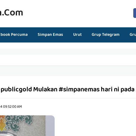
n.com
Ebook Percuma
Simpan Emas
Urut
Grup Telegram
Gr
s publicgold Mulakan #simpanemas hari ni pada
24 09:52:00 AM