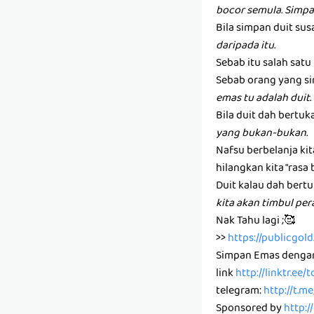
bocor semula. Simpa
Bila simpan duit susa
daripada itu.
Sebab itu salah sat
Sebab orang yang si
emas tu adalah duit.
Bila duit dah bertuk
yang bukan-bukan.
Nafsu berbelanja ki
hilangkan kita "rasa 
Duit kalau dah bertu
kita akan timbul pe
Nak Tahu lagi ;🥰
>>
https://publicgo
Simpan Emas denga
link
http://linktr.ee
telegram:
http://t.m
Sponsored by
http:/