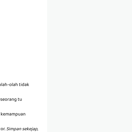
lah-olah tidak
seseorang tu
ada kemampuan
or.
Simpan sekejap,