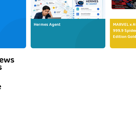
Hermes Agent
MARVEL x AU
999.9 Spide
Edition Gold
iews
s
e