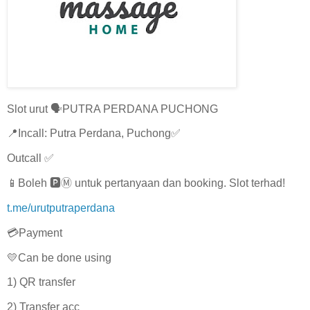
Slot urut 🗣️PUTRA PERDANA PUCHONG
📍Incall: Putra Perdana, Puchong✅
Outcall ✅
📱Boleh 🅿️Ⓜ️ untuk pertanyaan dan booking. Slot terhad!
t.me/urutputraperdana
💳Payment
💛Can be done using
1) QR transfer
2) Transfer acc