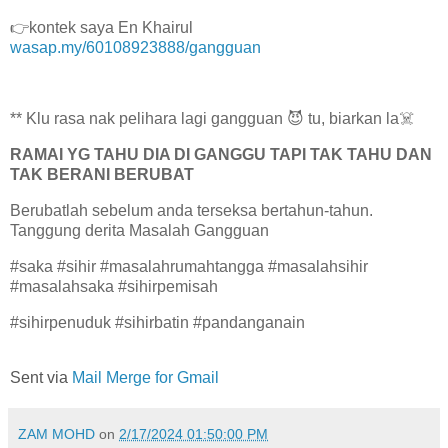
👉kontek saya En Khairul
wasap.my/60108923888/gangguan
** Klu rasa nak pelihara lagi gangguan 😈 tu, biarkan la☠️
RAMAI YG TAHU DIA DI GANGGU TAPI TAK TAHU DAN
TAK BERANI BERUBAT
Berubatlah sebelum anda terseksa bertahun-tahun.
Tanggung derita Masalah Gangguan
#saka #sihir #masalahrumahtangga #masalahsihir
#masalahsaka #sihirpemisah
#sihirpenuduk #sihirbatin #pandanganain
Sent via
Mail Merge for Gmail
ZAM MOHD
on
2/17/2024 01:50:00 PM