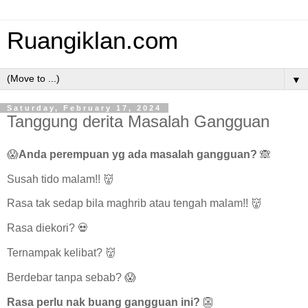
Ruangiklan.com
▼
Saturday, February 17, 2024
Tanggung derita Masalah Gangguan
😱
Anda perempuan yg ada masalah gangguan?
🙈
Susah tido malam!! 👹
Rasa tak sedap bila maghrib atau tengah malam!! 👹
Rasa diekori? 💀
Ternampak kelibat? 👹
Berdebar tanpa sebab? 😱
Rasa perlu nak buang gangguan ini?
👺