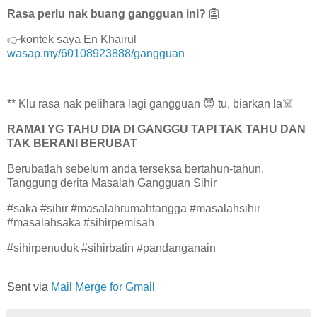
Rasa perlu nak buang gangguan ini?
👺
👉kontek saya En Khairul
wasap.my/60108923888/gangguan
** Klu rasa nak pelihara lagi gangguan 😈 tu, biarkan la☠️
RAMAI YG TAHU DIA DI GANGGU TAPI TAK TAHU DAN
TAK BERANI BERUBAT
Berubatlah sebelum anda terseksa bertahun-tahun.
Tanggung derita Masalah Gangguan Sihir
#saka #sihir #masalahrumahtangga #masalahsihir
#masalahsaka #sihirpemisah
#sihirpenuduk #sihirbatin #pandanganain
Sent via
Mail Merge for Gmail