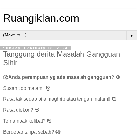
Ruangiklan.com
▼
Sunday, February 18, 2024
Tanggung derita Masalah Gangguan
Sihir
😱
Anda perempuan yg ada masalah gangguan?
🙈
Susah tido malam!! 👹
Rasa tak sedap bila maghrib atau tengah malam!! 👹
Rasa diekori? 💀
Ternampak kelibat? 👹
Berdebar tanpa sebab? 😱