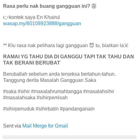
Rasa perlu nak buang gangguan ini?
👺
👉kontek saya En Khairul
wasap.my/60108923888/gangguan
** Klu rasa nak pelihara lagi gangguan 😈 tu, biarkan la☠️
RAMAI YG TAHU DIA DI GANGGU TAPI TAK TAHU DAN
TAK BERANI BERUBAT
Berubatlah sebelum anda terseksa bertahun-tahun.
Tanggung derita Masalah Gangguan Saka
#saka #sihir #masalahrumahtangga #masalahsihir
#masalahsaka #sihirpemisah
#sihirpenuduk #sihirbatin #pandanganain
Sent via
Mail Merge for Gmail