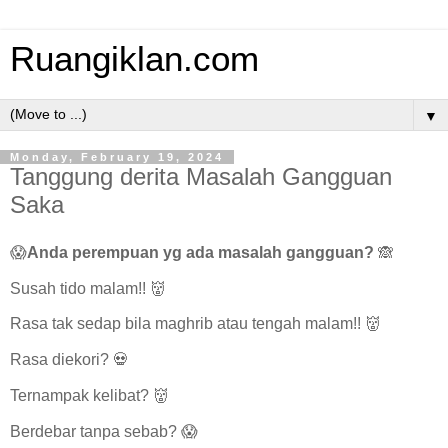
Ruangiklan.com
▼
Monday, February 19, 2024
Tanggung derita Masalah Gangguan
Saka
😱
Anda perempuan yg ada masalah gangguan?
🙈
Susah tido malam!! 👹
Rasa tak sedap bila maghrib atau tengah malam!! 👹
Rasa diekori? 💀
Ternampak kelibat? 👹
Berdebar tanpa sebab? 😱