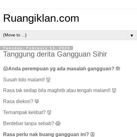
Ruangiklan.com
▼
Tuesday, February 13, 2024
Tanggung derita Gangguan Sihir
😱
Anda perempuan yg ada masalah gangguan?
🙈
Susah tido malam!! 👹
Rasa tak sedap bila maghrib atau tengah malam!! 👹
Rasa diekori? 💀
Ternampak kelibat? 👹
Berdebar tanpa sebab? 😱
Rasa perlu nak buang gangguan ini?
👺