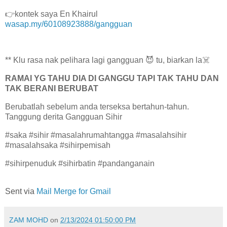
👉kontek saya En Khairul
wasap.my/60108923888/gangguan
** Klu rasa nak pelihara lagi gangguan 😈 tu, biarkan la☠️
RAMAI YG TAHU DIA DI GANGGU TAPI TAK TAHU DAN
TAK BERANI BERUBAT
Berubatlah sebelum anda terseksa bertahun-tahun.
Tanggung derita Gangguan Sihir
#saka #sihir #masalahrumahtangga #masalahsihir
#masalahsaka #sihirpemisah
#sihirpenuduk #sihirbatin #pandanganain
Sent via
Mail Merge for Gmail
ZAM MOHD
on
2/13/2024 01:50:00 PM