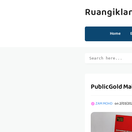
Ruangikla
Home
PublicGold Ma
ZAM MOHD
on
2/03/20