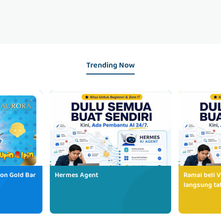
Trending Now
ion Gold Bar
Hermes Agent
Ramai beli V
langsung tak