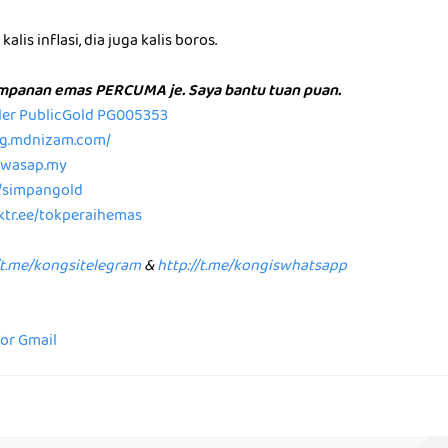
alis inflasi, dia juga kalis boros.
impanan emas PERCUMA je. Saya bantu tuan puan.
aler PublicGold PG005353
/pg.mdnizam.com/
p.wasap.my
e/simpangold
nktr.ee/tokperaihemas
/t.me/kongsitelegram
&
http://t.me/kongiswhatsapp
for Gmail