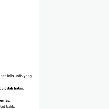
r 'iolls uolls' yang
 duit dah habis
.
emas
.
it balik.