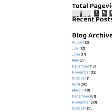
Total Pagev
1
5
Recent Post
Blog Archiv
August
(2)
July
(12)
June
(17)
May
(27)
December
(12)
November
(12)
October
(1)
April
(60)
March
(48)
December
(81)
November
(63)
October
(55)