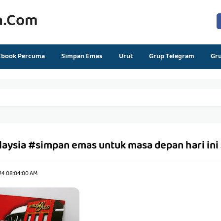
n.com
Ebook Percuma
Simpan Emas
Urut
Grup Telegram
Gr
laysia #simpan emas untuk masa depan hari ini
24 08:04:00 AM