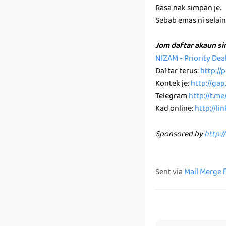
Rasa nak simpan je.
Sebab emas ni selain k
Jom daftar akaun s
NIZAM - Priority De
Daftar terus:
http:/
Kontek je:
http://ga
Telegram
http://t.m
Kad online:
http://li
Sponsored by
http:/
Sent via
Mail Merge 