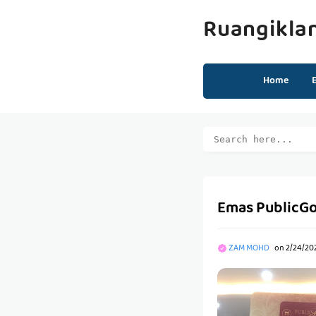
Ruangikla
Home
Emas PublicGo
ZAM MOHD
on
2/24/20