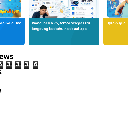
ion Gold Bar
Ramai beli VPS, tetapi selepas itu
Upin & Ipin 
langsung tak tahu nak buat apa.
iews
6
3
3
3
6
s
e