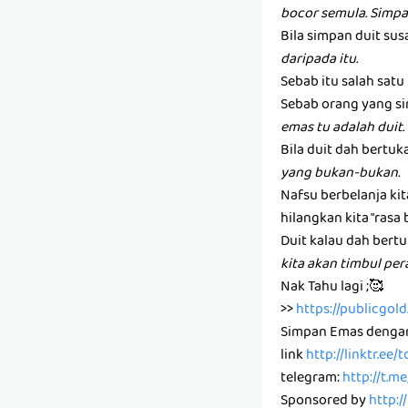
bocor semula. Simpa
Bila simpan duit susa
daripada itu.
Sebab itu salah sat
Sebab orang yang si
emas tu adalah duit.
Bila duit dah bertuk
yang bukan-bukan.
Nafsu berbelanja ki
hilangkan kita "rasa 
Duit kalau dah bertu
kita akan timbul pe
Nak Tahu lagi ;🥰
>>
https://publicgo
Simpan Emas denga
link
http://linktr.ee
telegram:
http://t.m
Sponsored by
http:/