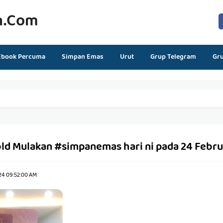
n.com
Ebook Percuma
Simpan Emas
Urut
Grup Telegram
Gr
ld Mulakan #simpanemas hari ni pada 24 Febr
24 09:52:00 AM