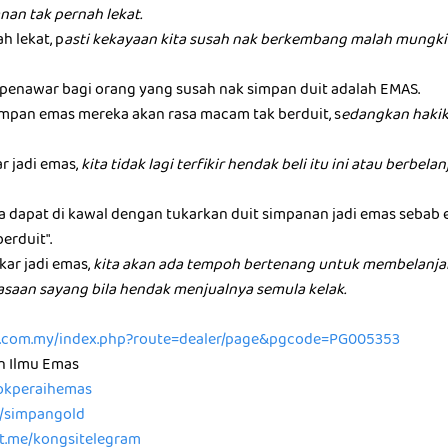
nan tak pernah lekat.
h lekat, p
asti kekayaan kita susah nak berkembang malah mungkin
u penawar bagi orang yang susah nak simpan duit adalah EMAS.
mpan emas mereka akan rasa macam tak berduit, s
edangkan hakik
ar jadi emas,
kita tidak lagi terfikir hendak beli itu ini atau berbel
ta dapat di kawal dengan tukarkan duit simpanan jadi emas sebab
berduit".
kar jadi emas,
kita akan ada tempoh bertenang untuk membelanja
rasaan sayang bila hendak menjualnya semula kelak.
ld.com.my/index.php?route=dealer/page&pgcode=PG005353
n Ilmu Emas
/tokperaihemas
e/simpangold
/t.me/kongsitelegram