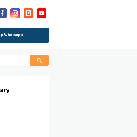
up Whatsapp
uary