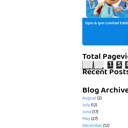
Upin & Ipin Limited Edit
Total Pagev
1
5
Recent Post
Blog Archiv
August
(2)
July
(12)
June
(17)
May
(27)
December
(12)