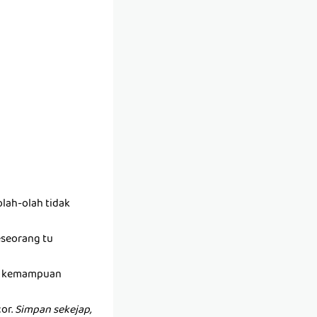
lah-olah tidak
seseorang tu
ada kemampuan
or.
Simpan sekejap,