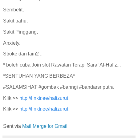
Sembelit,
Sakit bahu,
Sakit Pinggang,
Anxiety,
Stroke dan lain2 ..
* boleh cuba Join slot Rawatan Terapi Saraf Al-Hafiz...
*SENTUHAN YANG BERBEZA*
#SALAMSIHAT #gombak #banngi #bandarsriputra
Klik >>
http://linktr.ee/hafizurut
Klik >>
http://linktr.ee/hafizurut
Sent via
Mail Merge for Gmail