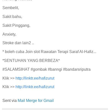
Sembelit,
Sakit bahu,
Sakit Pinggang,
Anxiety,
Stroke dan lain2 ..
* boleh cuba Join slot Rawatan Terapi Saraf Al-Hafiz...
*SENTUHAN YANG BERBEZA*
#SALAMSIHAT #gombak #banngi #bandarsriputra
Klik >>
http://linktr.ee/hafizurut
Klik >>
http://linktr.ee/hafizurut
Sent via
Mail Merge for Gmail