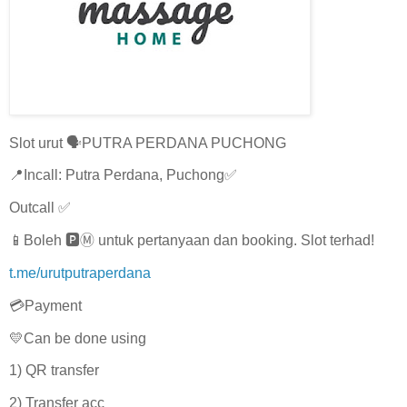
Slot urut 🗣️PUTRA PERDANA PUCHONG
📍Incall: Putra Perdana, Puchong✅
Outcall ✅
📱Boleh 🅿️Ⓜ️ untuk pertanyaan dan booking. Slot terhad!
t.me/urutputraperdana
💳Payment
💛Can be done using
1) QR transfer
2) Transfer acc