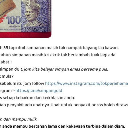
dah 35 tapi duit simpanan masih tak nampak bayang laa kawan..
ahun simpanan masih krik krik tak bertambah, luak lagi ada..
habat!!
 simpan duit,
jom kita belajar simpan emas bersama pula.
 mula?
 sebelum itu jom follow
https://www.instagram.com/tokperaihema
legram >
https://t.me/simpangold
 setiap kebaikan dan keikhlasan anda.
etiap penyakit ada ubatnya. Ubat untuk penyakit boros boleh dira
h dan mampu milik.
an anda mampu bertahan lama dan kekayaan terbina dalam diam.