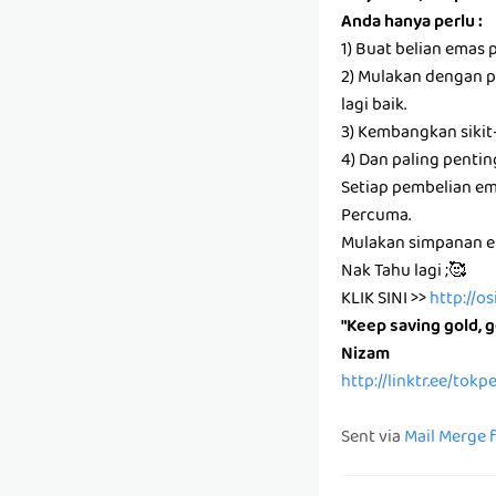
Anda hanya perlu :
1) Buat belian emas 
2) Mulakan dengan pa
lagi baik.
3) Kembangkan sikit
4) Dan paling pentin
Setiap pembelian e
Percuma.
Mulakan simpanan em
Nak Tahu lagi ;🥰
KLIK SINI >>
http://o
"Keep saving gold, g
Nizam
http://linktr.ee/tok
Sent via
Mail Merge 