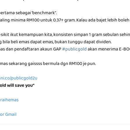
pertama sebagai 'benchmark".
ling minima RM100 untuk 0.37+ gram. Kalau ada bajet lebih boleh m
-sikit ikut kemampuan kita, konsisten simpan 1 gram sebulan sehi
g bila beli emas dapat emas, bukan tunggu dapat dividen.
mas dan pendaftaran akaun GAP
#publicgold
akan menerima E-BO
as sekarang gaissss bermula dgn RM100 je pun.
sini.co/publicgold2u
old will save you"
peraihemas
for Gmail