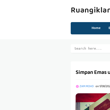
Ruangikla
Home
Simpan Emas un
ZAM MOHD
on
1/08/20