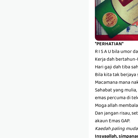
*PERHATIAN*
R I S A U bila umor 
Kerja dah bertahun-t
Hari gaji dah tiba sa
Bila kita tak berjaya
Macamana mana nak
Sahabat yang mulia,
emas percuma di te
Moga allah membalas
Dan jangan risau, s
akaun Emas GAP.
Kaedah paling muda
Insyaallah, simpan