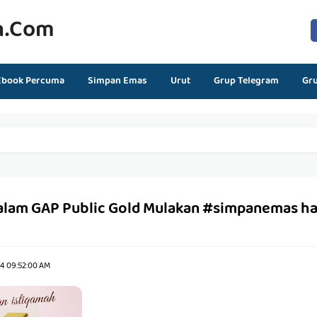
n.com
Ebook Percuma
Simpan Emas
Urut
Grup Telegram
Gr
alam GAP Public Gold Mulakan #simpanemas har
24 09:52:00 AM