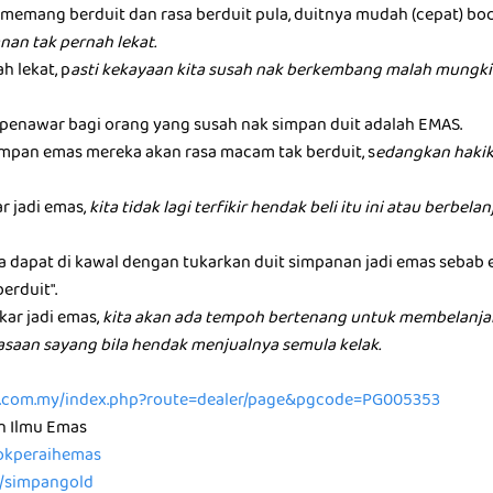
memang berduit dan rasa berduit pula, duitnya mudah (cepat) boc
nan tak pernah lekat.
h lekat, p
asti kekayaan kita susah nak berkembang malah mungkin
u penawar bagi orang yang susah nak simpan duit adalah EMAS.
mpan emas mereka akan rasa macam tak berduit, s
edangkan hakik
ar jadi emas,
kita tidak lagi terfikir hendak beli itu ini atau berbel
ta dapat di kawal dengan tukarkan duit simpanan jadi emas sebab
berduit".
kar jadi emas,
kita akan ada tempoh bertenang untuk membelanja
rasaan sayang bila hendak menjualnya semula kelak.
ld.com.my/index.php?route=dealer/page&pgcode=PG005353
n Ilmu Emas
/tokperaihemas
e/simpangold