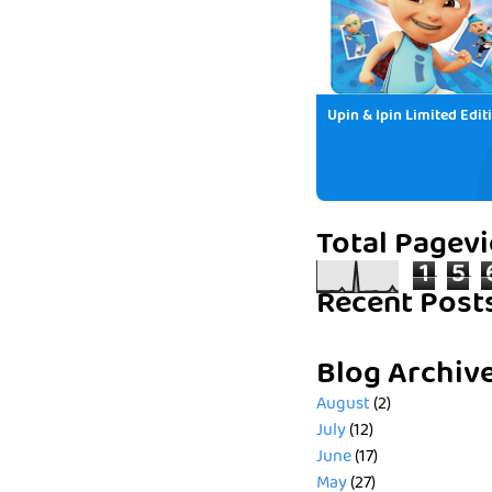
Upin & Ipin Limited Edit
Total Pagev
1
5
Recent Post
Blog Archiv
August
(2)
July
(12)
June
(17)
May
(27)