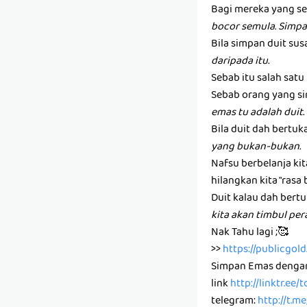
Bagi mereka yang se
bocor semula. Simpa
Bila simpan duit susa
daripada itu.
Sebab itu salah sat
Sebab orang yang si
emas tu adalah duit.
Bila duit dah bertuk
yang bukan-bukan.
Nafsu berbelanja ki
hilangkan kita "rasa 
Duit kalau dah bertu
kita akan timbul pe
Nak Tahu lagi ;🥰
>>
https://publicgo
Simpan Emas denga
link
http://linktr.ee
telegram:
http://t.m