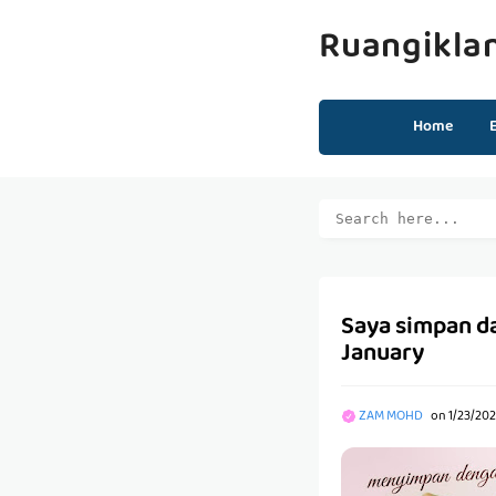
Ruangikla
Home
Saya simpan d
January
ZAM MOHD
on
1/23/20