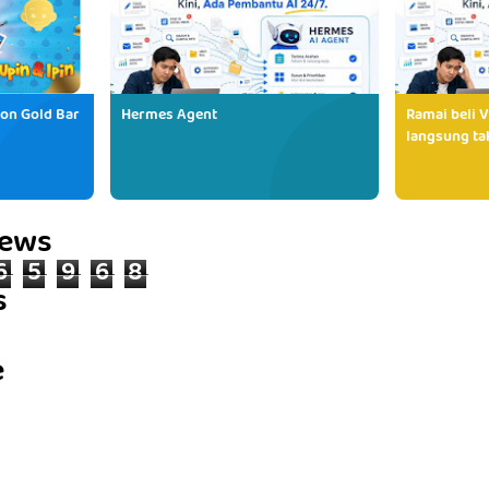
ion Gold Bar
Hermes Agent
Ramai beli V
langsung tak
iews
6
5
9
6
8
s
e