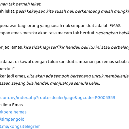
nan tak pernah lekat.
h lekat, p
asti kekayaan kita susah nak berkembang malah mungkin
u penawar bagi orang yang susah nak simpan duit adalah EMAS.
mpan emas mereka akan rasa macam tak berduit, s
edangkan hakik
ar jadi emas,
kita tidak lagi terfikir hendak beli itu ini atau berbel
ta dapat di kawal dengan tukarkan duit simpanan jadi emas sebab
berduit".
kar jadi emas,
kita akan ada tempoh bertenang untuk membelanja
rasaan sayang bila hendak menjualnya semula kelak.
ld.com.my/index.php?route=dealer/page&pgcode=PG005353
n Ilmu Emas
/tokperaihemas
e/simpangold
/t.me/kongsitelegram