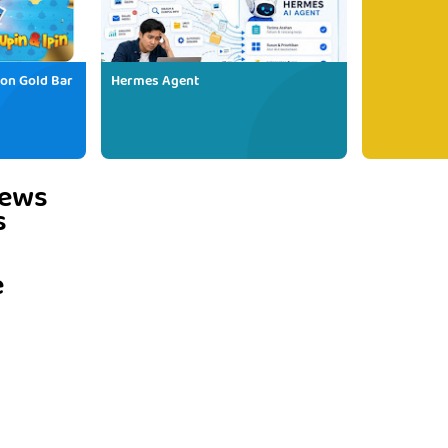
ion Gold Bar
Hermes Agent
iews
s
e