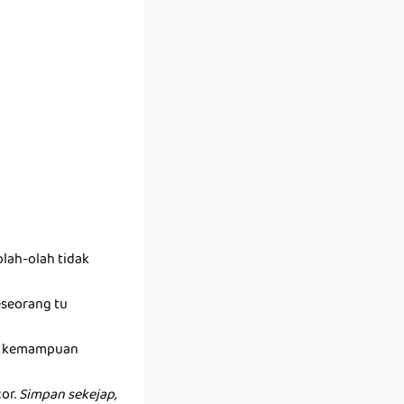
lah-olah tidak
seseorang tu
ada kemampuan
or.
Simpan sekejap,