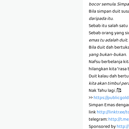
bocor semula. Simpa
Bila simpan duit susa
daripada itu.
Sebab itu salah sat
Sebab orang yang si
emas tu adalah duit.
Bila duit dah bertuk
yang bukan-bukan.
Nafsu berbelanja ki
hilangkan kita "rasa 
Duit kalau dah bertu
kita akan timbul pe
Nak Tahu lagi ;🥰
>>
https://publicgo
Simpan Emas denga
link
http://linktr.ee
telegram:
http://t.m
Sponsored by
http:/