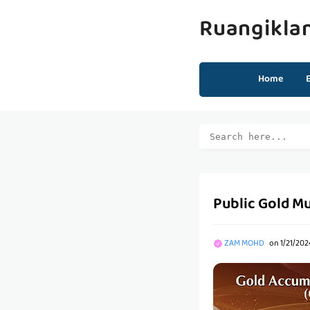
Ruangikla
Home
Public Gold M
ZAM MOHD
on
1/21/202