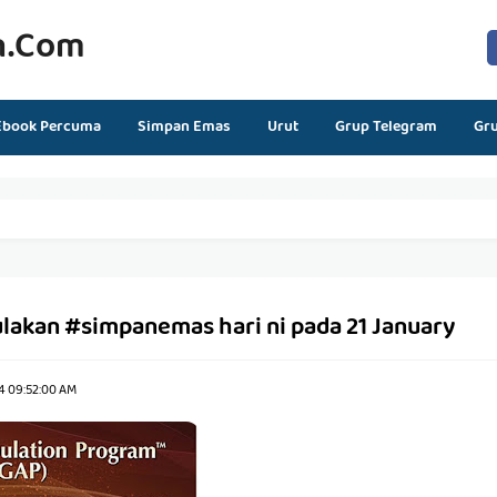
n.com
Ebook Percuma
Simpan Emas
Urut
Grup Telegram
Gr
ulakan #simpanemas hari ni pada 21 January
4 09:52:00 AM