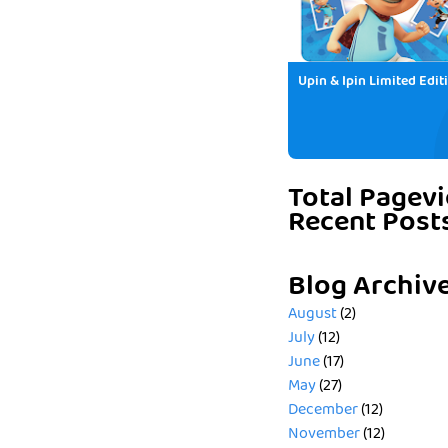
Upin & Ipin Limited Edit
Total Pagev
Recent Post
Blog Archiv
August
(2)
July
(12)
June
(17)
May
(27)
December
(12)
November
(12)